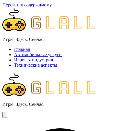
Перейти к содержимому
Игры. Здесь. Сейчас.
Главная
Автомобильные услуги
Игровая индустрия
Технические аспекты
Игры. Здесь. Сейчас.