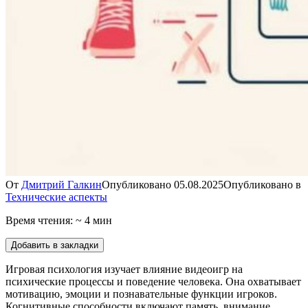
От
Дмитрий Галкин
Опубликовано
05.08.2025
Опубликовано в
Технические аспекты
Время чтения: ~ 4 мин
Добавить в закладки
Игровая психология изучает влияние видеоигр на
психические процессы и поведение человека. Она охватывает
мотивацию, эмоции и познавательные функции игроков.
Когнитивные способности включают память, внимание,