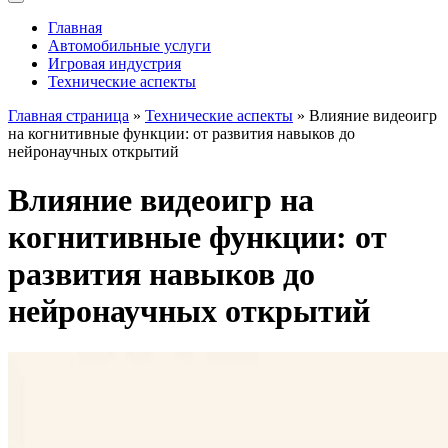
Главная
Автомобильные услуги
Игровая индустрия
Технические аспекты
Главная страница
»
Технические аспекты
» Влияние видеоигр
на когнитивные функции: от развития навыков до
нейронаучных открытий
Влияние видеоигр на
когнитивные функции: от
развития навыков до
нейронаучных открытий