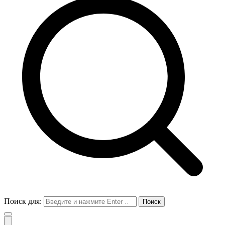
Поиск для: